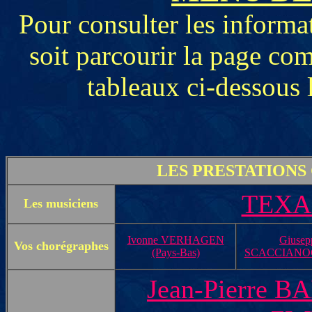
Pour consulter les informa
soit parcourir la page com
tableaux ci-dessous l
LES PRESTATIONS
TEXAS
Les musiciens
Ivonne VERHAGEN
Giusep
Vos chorégraphes
(Pays-Bas)
SCACCIANOCE 
Jean-Pierre BA