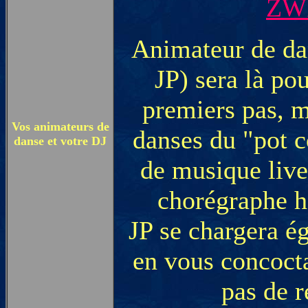
ZWI
Animateur de dan
JP) sera là po
premiers pas, m
Vos animateurs de
danses du "pot 
danse et votre DJ
de musique live 
chorégraphe 
JP se chargera é
en vous concocta
pas de r