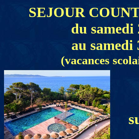
SEJOUR COUNT
du samedi 
au samedi 
(vacances scola
s